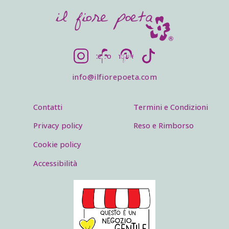
SOCIALS
Instagram
Facebook
Pinterest
TikTok
info@ilfiorepoeta.com
Footer menu
Legal menu
Contatti
Termini e Condizioni
Privacy policy
Reso e Rimborso
Cookie policy
Accessibilità