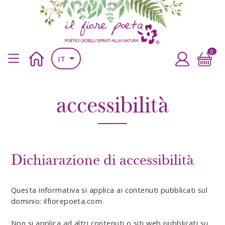
Salta al contenuto principale
Salta al contenuto principale
il fiore poeta
Poetici gioielli ispirati alla natura
0
Main navigation header
Home
Accedi
IT
accessibilità
Dichiarazione di accessibilità
Questa informativa si applica ai contenuti pubblicati sul
dominio: ilfiorepoeta.com
Non si applica ad altri contenuti o siti web pubblicati su